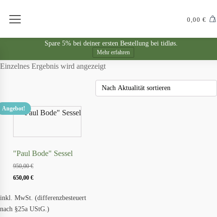
0,00
€
Spare 5% bei deiner ersten Bestellung bei tidløs.
Mehr erfahren
Einzelnes Ergebnis wird angezeigt
Angebot!
"Paul Bode" Sessel
950,00
€
Ursprünglicher
Aktueller
650,00
€
Preis
Preis
inkl. MwSt. (differenzbesteuert
war:
ist:
nach §25a UStG.)
950,00 €
650,00 €.