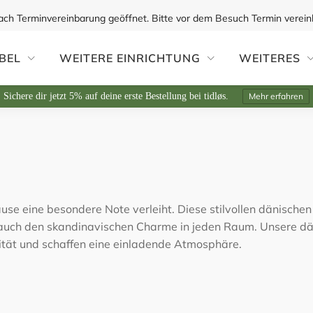
ach Terminvereinbarung geöffnet. Bitte vor dem Besuch Termin verein
BEL
WEITERE EINRICHTUNG
WEITERES
Sichere dir jetzt 5% auf deine erste Bestellung bei tidløs.
Mehr erfahren
use eine besondere Note verleiht. Diese stilvollen dänischen
n auch den skandinavischen Charme in jeden Raum. Unsere d
ität und schaffen eine einladende Atmosphäre.