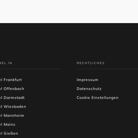
BEL IN
RECHTLICHES
l Frankfurt
Impressum
el Offenbach
Datenschutz
el Darmstadt
Cookie Einstellungen
el Wiesbaden
el Mannheim
l Mainz
el Gießen