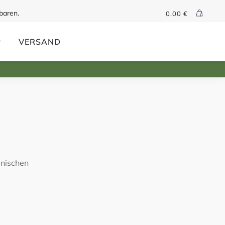
baren.
0,00
€
VERSAND
änischen