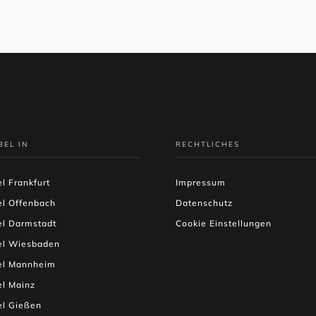
BEL IN
RECHTLICHES
l Frankfurt
Impressum
el Offenbach
Datenschutz
el Darmstadt
Cookie Einstellungen
el Wiesbaden
el Mannheim
l Mainz
el Gießen