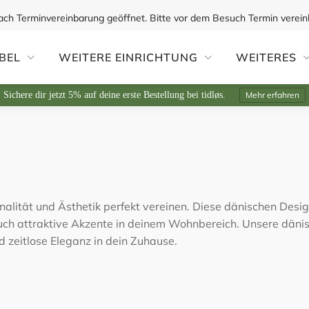
ach Terminvereinbarung geöffnet. Bitte vor dem Besuch Termin verein
BEL
WEITERE EINRICHTUNG
WEITERES
Sichere dir jetzt 5% auf deine erste Bestellung bei tidløs.
Mehr erfahren
onalität und Ästhetik perfekt vereinen. Diese dänischen Des
auch attraktive Akzente in deinem Wohnbereich. Unsere däni
zeitlose Eleganz in dein Zuhause.