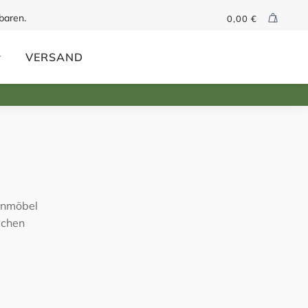
baren.
0,00
€
VERSAND
ignmöbel
schen