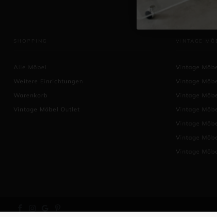
SHOPPING
VINTAGE MÖ
Alle Möbel
Vintage Möbe
Weitere Einrichtungen
Vintage Möb
Warenkorb
Vintage Möb
Vintage Möbel Outlet
Vintage Möb
Vintage Möb
Vintage Möbe
Vintage Möb