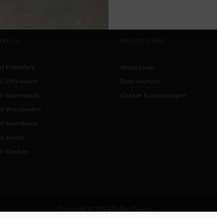
BEL IN
RECHTLICHES
l Frankfurt
Impressum
el Offenbach
Datenschutz
el Darmstadt
Cookie Einstellungen
el Wiesbaden
el Mannheim
l Mainz
el Gießen
Copyright © 2024 Tidløs Design