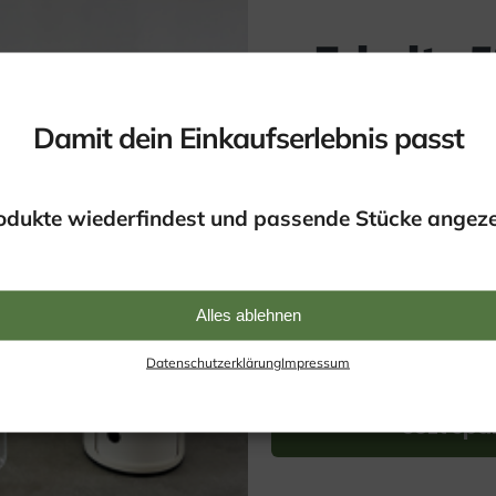
Erhalte 
deine e
deboard
Damit dein Einkaufserlebnis passt
Bestell
fferenzbesteuert nach §25a
odukte wiederfindest und passende Stücke angez
Melde dich für unseren 
gl.
Versandkosten
erhalte deinen Co
Alles ablehnen
 DEN WARENKORB
Datenschutzerklärung
Impressum
Jezt spa