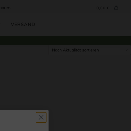
baren.
0,00
€
VERSAND