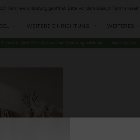
ach Terminvereinbarung geöffnet. Bitte vor dem Besuch Termin verein
BEL
WEITERE EINRICHTUNG
WEITERES
Sichere dir jetzt 5% auf deine erste Bestellung bei tidløs.
Mehr erfahren