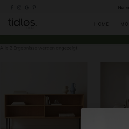
Nur n
HOME
MÖ
Nach
Alle 2 Ergebnisse werden angezeigt
Aktualität
sortiert