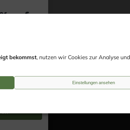
5% auf
rste
ung.
eigt bekommst
, nutzen wir Cookies zur Analyse und
Newsletter an und
upon-Code.
Einstellungen ansehen
ren