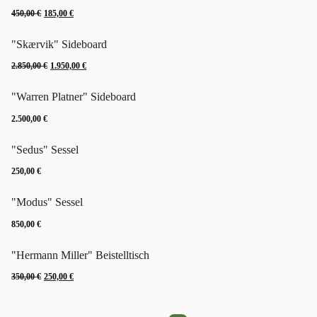
Ursprünglicher
Aktueller
1.850,00 €
350,00 €.
450,00
€
185,00
€
Preis
Preis
"Skærvik" Sideboard
war:
ist:
Ursprünglicher
Aktueller
450,00 €
185,00 €.
2.850,00
€
1.950,00
€
Preis
Preis
"Warren Platner" Sideboard
war:
ist:
2.850,00 €
1.950,00 €.
2.500,00
€
"Sedus" Sessel
250,00
€
"Modus" Sessel
850,00
€
"Hermann Miller" Beistelltisch
Ursprünglicher
Aktueller
350,00
€
250,00
€
Preis
Preis
war:
ist: