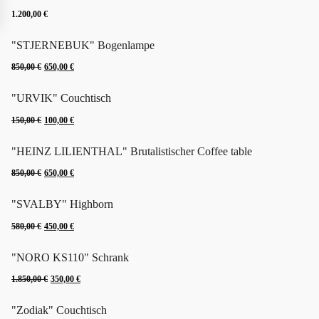
1.200,00
€
"STJERNEBUK" Bogenlampe
Ursprünglicher
Aktueller
850,00
€
650,00
€
Preis
Preis
"URVIK" Couchtisch
war:
ist:
Ursprünglicher
Aktueller
850,00 €
650,00 €.
150,00
€
100,00
€
Preis
Preis
"HEINZ LILIENTHAL" Brutalistischer Coffee table
war:
ist:
Ursprünglicher
Aktueller
150,00 €
100,00 €.
850,00
€
650,00
€
Preis
Preis
"SVALBY" Highborn
war:
ist:
Ursprünglicher
Aktueller
850,00 €
650,00 €.
580,00
€
450,00
€
Preis
Preis
"NORO KS110" Schrank
war:
ist:
Ursprünglicher
Aktueller
580,00 €
450,00 €.
1.850,00
€
350,00
€
Preis
Preis
"Zodiak" Couchtisch
war:
ist: