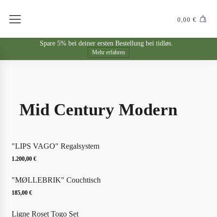
0,00
€
Spare 5% bei deiner ersten Bestellung bei tidløs.
Mehr erfahren
Mid Century Modern
"LIPS VAGO" Regalsystem
1.200,00
€
"MØLLEBRIK" Couchtisch
185,00
€
Ligne Roset Togo Set