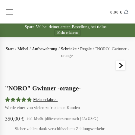
0,00
€
Spare 5% bei deiner ersten Bestellung bei tidløs.
Mehr erfahren
Start
/
Möbel
/
Aufbewahrung
/
Schränke / Regale
/ "NORO" Gwinner -
orange-
"NORO" Gwinner -orange-
Mehr erfahren
Werde einer von vielen zufriedenen Kunden
350,00
€
inkl. MwSt. (differenzbesteuert nach §25a UStG.)
Sicher zahlen dank verschlüsseltem Zahlungsverkehr