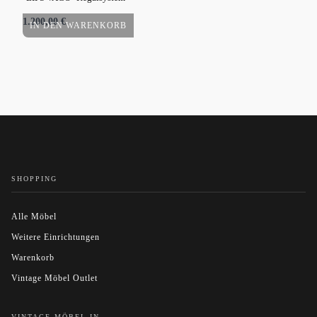
1.200,00
€
450
IN DEN WARENKORB
I
SHOPPING
Alle Möbel
Weitere Einrichtungen
Warenkorb
Vintage Möbel Outlet
VINTAGE MÖBEL IN