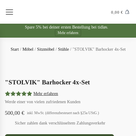
0,00
€
Spare 5% bei deiner ersten Bestellung bei tidløs.
Mehr erfahren
Start
/
Möbel
/
Sitzmöbel
/
Stühle
/ "STOLVIK" Barhocker 4x-Set
"STOLVIK" Barhocker 4x-Set
Mehr erfahren
Werde einer von vielen zufriedenen Kunden
500,00
€
inkl. MwSt. (differenzbesteuert nach §25a UStG.)
Sicher zahlen dank verschlüsseltem Zahlungsverkehr