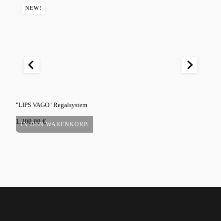
NEW!
"LIPS VAGO" Regalsystem
"VÆ
1.200,00
€
450
IN DEN WARENKORB
I