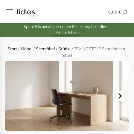
0,00
€
Spare 5% bei deiner ersten Bestellung bei tidløs.
Mehr erfahren
Start
/
Möbel
/
Sitzmöbel
/
Stühle
/ "SVINGSTOL" Schreibtisch-
Stuhl