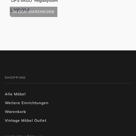
"LIPS VAGO" Regalsystem
"VÆ
1.200,00
€
450
IN DEN WARENKORB
I
SHOPPING
Alle Möbel
Weitere Einrichtungen
Warenkorb
Vintage Möbel Outlet