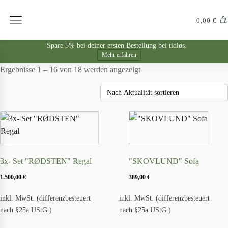
0,00
€
Spare 5% bei deiner ersten Bestellung bei tidløs.
Mehr erfahren
Nach
Ergebnisse 1 – 16 von 18 werden angezeigt
Aktualität
sortiert
3x- Set "RØDSTEN" Regal
"SKOVLUND" Sofa
1.500,00
€
389,00
€
inkl. MwSt. (differenzbesteuert
inkl. MwSt. (differenzbesteuert
nach §25a UStG.)
nach §25a UStG.)