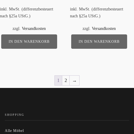
Preis
Preis
Preis
Preis
inkl. MwSt. (differenzbesteuert
inkl. MwSt. (differenzbesteuert
war:
ist:
war:
ist:
nach §25a UStG.)
nach §25a UStG.)
300,00 €
200,00 €.
950,00 €
650,00 €.
zzgl.
Versandkosten
zzgl.
Versandkosten
IN DEN WARENKORB
IN DEN WARENKORB
1
2
→
SHOPPING
Alle Möbel