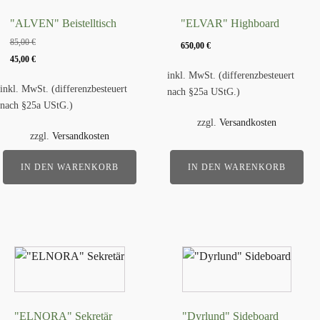
"ALVEN" Beistelltisch
"ELVAR" Highboard
85,00
€
650,00
€
Ursprünglicher
Aktueller
45,00
€
Preis
Preis
inkl. MwSt. (differenzbesteuert
inkl. MwSt. (differenzbesteuert
nach §25a UStG.)
war:
ist:
nach §25a UStG.)
85,00 €
45,00 €.
zzgl.
Versandkosten
zzgl.
Versandkosten
IN DEN WARENKORB
IN DEN WARENKORB
"ELNORA" Sekretär
"Dyrlund" Sideboard