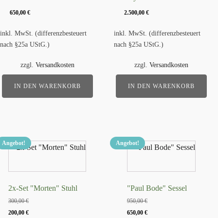
650,00
€
2.500,00
€
inkl. MwSt. (differenzbesteuert
inkl. MwSt. (differenzbesteuert
nach §25a UStG.)
nach §25a UStG.)
zzgl.
Versandkosten
zzgl.
Versandkosten
IN DEN WARENKORB
IN DEN WARENKORB
Angebot!
Angebot!
2x-Set "Morten" Stuhl
"Paul Bode" Sessel
300,00
€
950,00
€
Ursprünglicher
Aktueller
Ursprünglicher
Aktueller
200,00
€
650,00
€