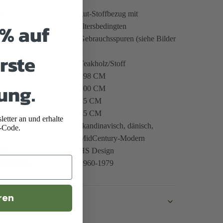
nd
gut-Stoffbezug mit
5% auf
altersbedingten
Gebrauchsspuren (siehe Bilder
)
rste
al
Teakholz/Stoff
198 CM
ung.
100 CM
85 CM
he
45 CM
etter an und erhalte
skandinavisch, dänisch,
-Code.
MidCentury-Modern
ler
HS Design
 Zeitraum
1960-1979
ren
d u. Abholung