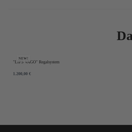
Da
NEW!
"LIPS VAGO" Regalsystem
1.200,00
€
IN DEN WARENKORB