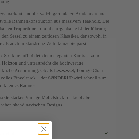
nung.
rs markant sind die weich gerundeten Armlehnen und
ftvolle Rahmenkonstruktion aus massivem Teakholz. Die
schen Proportionen und die organische Linienführung
den Sessel zu einem zeitlosen Klassiker, der sowohl in
 als auch in klassische Wohnkonzepte passt.
le Strukturstoff bildet einen eleganten Kontrast zum
Holzton und unterstreicht die hochwertige
kliche Ausführung. Ob als Lesesessel, Lounge Chair
ilvolles Einzelstück – der SØNDERUP wird schnell zum
unkt eines Raumes.
rakterstarkes Vintage Möbelstück für Liebhaber
ischen skandinavischen Designs.
tdetails