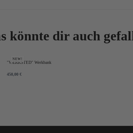
s könnte dir auch gefal
NEW!
"VÆRKSTED" Werkbank
450,00
€
IN DEN WARENKORB