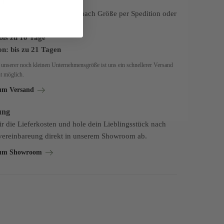
nd
senden dein Fundstück je nach Größe per Spedition oder
bis zu 10 Tage
on: bis zu 21 Tagen
unserer noch kleinen Unternehmensgröße ist uns ein schnellerer Versand
ht möglich.
um Versand
ung
ir die Lieferkosten und hole dein Lieblingsstück nach
ereinbareung direkt in unserem Showroom ab.
um Showroom