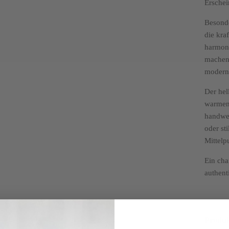
Erschei
Besonde
die kra
harmoni
machen 
moderne
Der hel
warmen 
handwer
oder st
Mittelp
Ein cha
authent
Produk