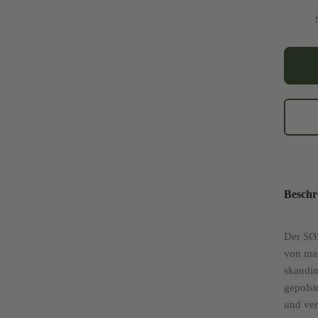
"STJER
Sofa
Menge
Beschr
Der SØ
von ma
skandin
gepolst
und ver