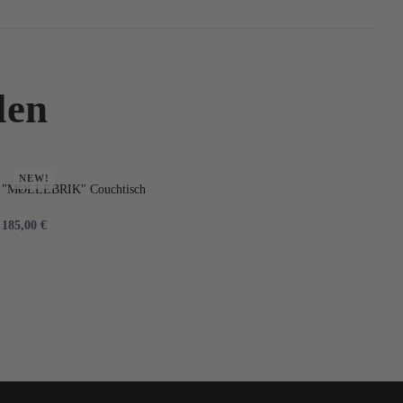
len
NEW!
"MØLLEBRIK" Couchtisch
HA
185,00
€
1.
IN DEN WARENKORB
I