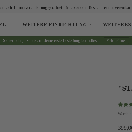
ur nach Terminvereinbarung geöffnet. Bitte vor dem Besuch Termin vereinbare
EL
WEITERE EINRICHTUNG
WEITERES
Sichere dir jetzt 5% auf deine erste Bestellung bei tidløs.
Mehr erfahren
"ST
Werde e
399,