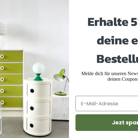
Zusta
Erhalte 
deine e
Materi
Breite
Bestell
Höhe
Tiefe
Sitzhö
Melde dich für unseren Newsl
Stil
deinen Coupon
Herstel
Jahr /
Jezt spa
Versan