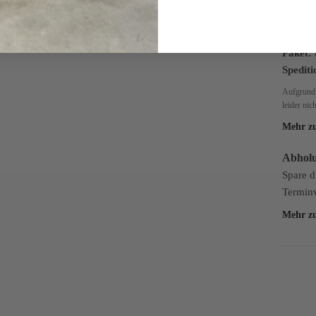
Versa
Wir ver
Paket.
Paket: 
Spediti
Aufgrund 
leider nic
Mehr z
Abhol
Spare d
Terminv
Mehr z