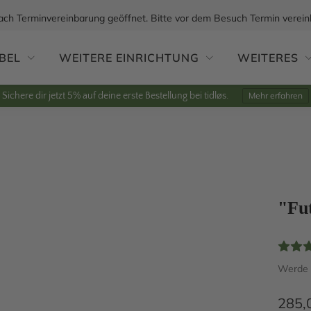
ach Terminvereinbarung geöffnet. Bitte vor dem Besuch Termin verein
BEL
WEITERE EINRICHTUNG
WEITERES
Sichere dir jetzt 5% auf deine erste Bestellung bei tidløs.
Mehr erfahren
"Fu
Werde e
285,