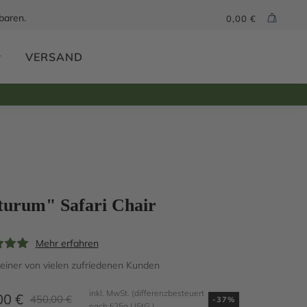
baren.
0,00
€
VERSAND
turum" Safari Chair
Mehr erfahren
iner von vielen zufriedenen Kunden
inkl. MwSt. (differenzbesteuert
00
€
450,00
€
-37%
nach §25a UStG.)