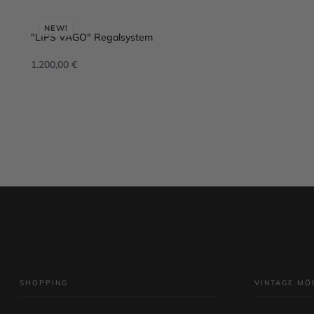
NEW!
"LIPS VAGO" Regalsystem
1.200,00
€
IN DEN WARENKORB
SHOPPING
VINTAGE MÖ