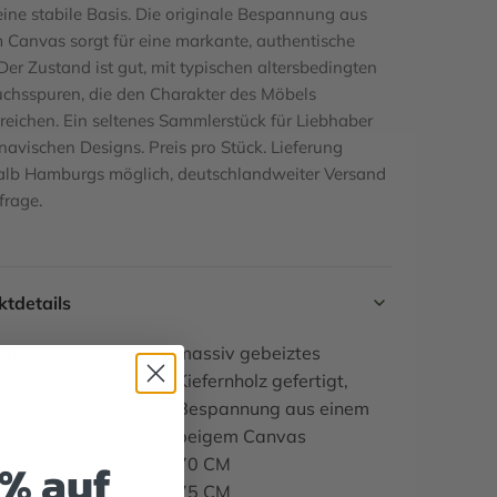
eine stabile Basis. Die originale Bespannung aus
 Canvas sorgt für eine markante, authentische
Der Zustand ist gut, mit typischen altersbedingten
chsspuren, die den Charakter des Möbels
treichen. Ein seltenes Sammlerstück für Liebhaber
navischen Designs. Preis pro Stück. Lieferung
alb Hamburgs möglich, deutschlandweiter Versand
frage.
tdetails
al
massiv gebeiztes
Kiefernholz gefertigt,
Bespannung aus einem
beigem Canvas
5% auf
70 CM
75 CM