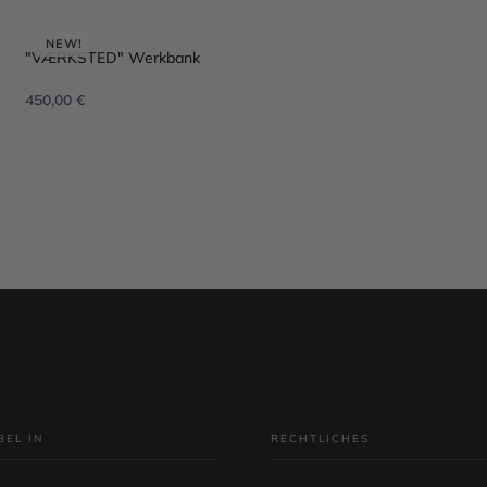
NEW!
"VÆRKSTED" Werkbank
450,00
€
IN DEN WARENKORB
BEL IN
RECHTLICHES