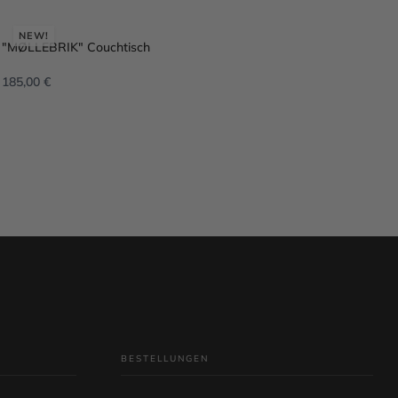
NEW!
"MØLLEBRIK" Couchtisch
HA
185,00
€
1.
IN DEN WARENKORB
I
BESTELLUNGEN