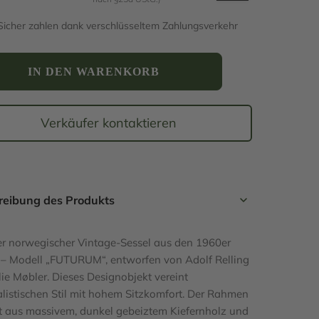
ünglicher
ller
Sicher zahlen dank verschlüsseltem Zahlungsverkehr
m"
00 €
0 €.
IN DEN WARENKORB
Verkäufer kontaktieren
reibung des Produkts
er norwegischer Vintage-Sessel aus den 1960er
 – Modell „FUTURUM“, entworfen von Adolf Relling
lie Møbler. Dieses Designobjekt vereint
listischen Stil mit hohem Sitzkomfort. Der Rahmen
t aus massivem, dunkel gebeiztem Kiefernholz und