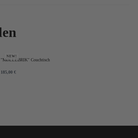
len
NEW!
"MØLLEBRIK" Couchtisch
HA
185,00
€
1.
IN DEN WARENKORB
I