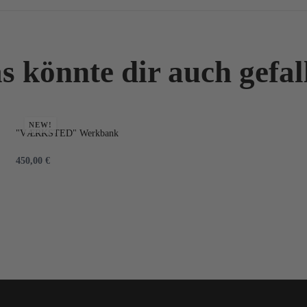
s könnte dir auch gefal
NEW!
"VÆRKSTED" Werkbank
450,00
€
IN DEN WARENKORB