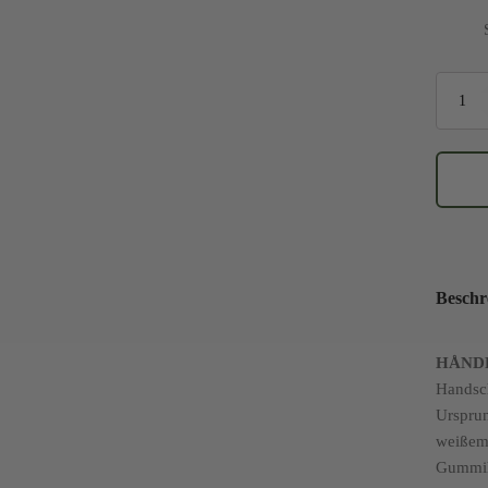
"HÅNDF
3x
Set
Menge
Beschr
HÅND
Handsch
Ursprun
weißem 
Gummih