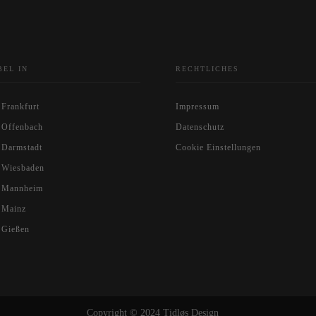
BEL IN
RECHTLICHES
 Frankfurt
Impressum
 Offenbach
Datenschutz
 Darmstadt
Cookie Einstellungen
 Wiesbaden
l Mannheim
 Mainz
 Gießen
Copyright © 2024 Tidløs Design