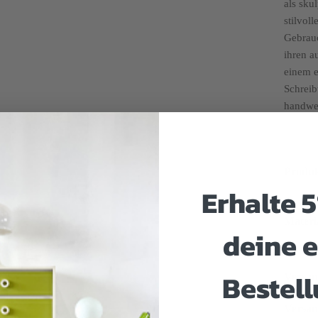
als sku
stilvol
Gebrauc
ihren a
einem e
Schreib
handwer
Produk
Erhalte 
Zusta
Materi
deine e
Bestell
Versan
Versa