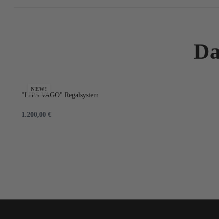
Da
NEW!
"LIPS VAGO" Regalsystem
1.200,00
€
IN DEN WARENKORB