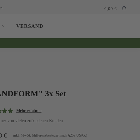
n.
0,00
€
VERSAND
NDFORM" 3x Set
Mehr erfahren
iner von vielen zufriedenen Kunden
00
€
inkl. MwSt. (differenzbesteuert nach §25a UStG.)