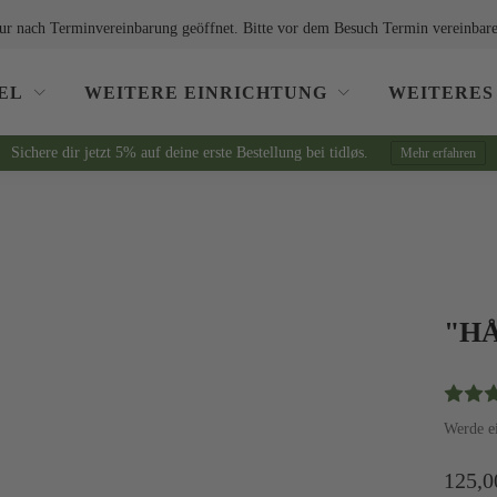
ur nach Terminvereinbarung geöffnet. Bitte vor dem Besuch Termin vereinbare
EL
WEITERE EINRICHTUNG
WEITERES
Sichere dir jetzt 5% auf deine erste Bestellung bei tidløs.
Mehr erfahren
"HÅ
Werde e
125,