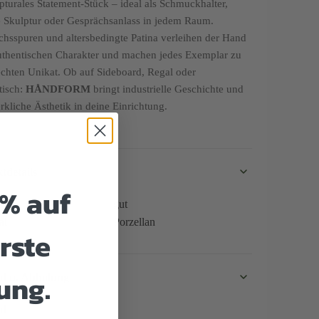
lpturales Statement-Stück – ideal als Schmuckhalter,
le Skulptur oder Gesprächsanlass in jedem Raum.
hsspuren und altersbedingte Patina verleihen der Hand
uthentischen Charakter und machen jedes Exemplar zu
chten Unikat. Ob auf Sideboard, Regal oder
tisch:
HÅNDFORM
bringt industrielle Geschichte und
kliche Ästhetik in deine Einrichtung.
tdetails
5% auf
nd
gut
al
Porzellan
rste
ung.
d u. Abholung
nd