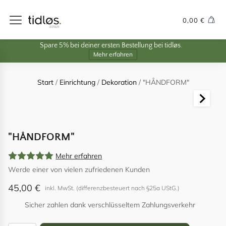
0,00
€
Spare 5% bei deiner ersten Bestellung bei tidløs.
Mehr erfahren
Start
/
Einrichtung
/
Dekoration
/ "HÅNDFORM"
"HÅNDFORM"
Mehr erfahren
Werde einer von vielen zufriedenen Kunden
45,00
€
inkl. MwSt. (differenzbesteuert nach §25a UStG.)
Sicher zahlen dank verschlüsseltem Zahlungsverkehr