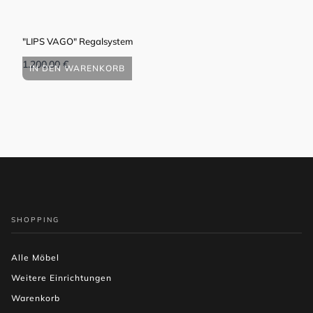
"LIPS VAGO" Regalsystem
"VÆ
1.200,00
€
450
IN DEN WARENKORB
I
SHOPPING
Alle Möbel
Weitere Einrichtungen
Warenkorb