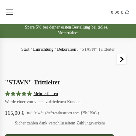
0,00
€
Spare 5% bei deiner ersten Bestellung bei tidløs.
Mehr erfahren
Start
/
Einrichtung
/
Dekoration
/ "STAVN" Trittleiter
"STAVN" Trittleiter
Mehr erfahren
Werde einer von vielen zufriedenen Kunden
165,00
€
inkl. MwSt. (differenzbesteuert nach §25a UStG.)
Sicher zahlen dank verschlüsseltem Zahlungsverkehr