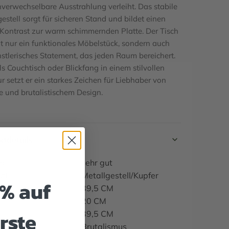
nverwechselbare Ausstrahlung verleiht. Das stabile
estell sorgt für sicheren Stand und bildet einen
 Kontrast zur warm schimmernden Platte. Der Tisch
ht nur ein funktionales Möbelstück, sondern auch
nstlerisches Statement, das jeden Raum bereichert.
ls Couchtisch oder Blickfang in einem stilvollen
ur setzt er ein starkes Zeichen für Liebhaber von
e und brutalistischem Design.
tdetails
nd
sehr gut
al
Metallgestell/Kupfer
5% auf
39,5 CM
20 CM
rste
39,5 CM
Brutalismus