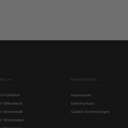
IN DEN WARENKORB
BEL IN
RECHTLICHES
l Frankfurt
Impressum
el Offenbach
Datenschutz
el Darmstadt
Cookie Einstellungen
el Wiesbaden