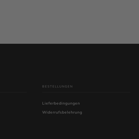
IN DEN WARENKORB
I
BESTELLUNGEN
Lieferbedingungen
Widerrufsbelehrung