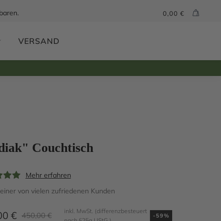
baren.
0,00
€
VERSAND
diak" Couchtisch
Mehr erfahren
iner von vielen zufriedenen Kunden
inkl. MwSt. (differenzbesteuert
00
€
450,00
€
-59%
nach §25a UStG.)