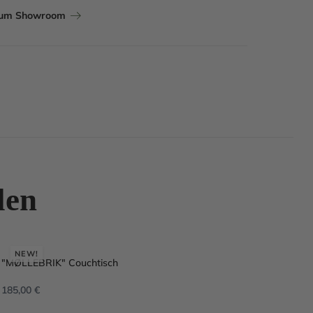
zum Showroom
len
NEW!
"MØLLEBRIK" Couchtisch
HA
185,00
€
1.