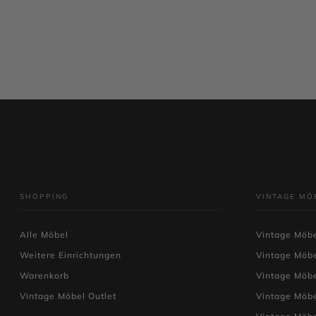
IN DEN WARENKORB
SHOPPING
VINTAGE MÖ
Alle Möbel
Vintage Möbe
Weitere Einrichtungen
Vintage Möb
Warenkorb
Vintage Möb
Vintage Möbel Outlet
Vintage Möb