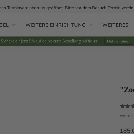
ach Terminvereinbarung geöffnet. Bitte vor dem Besuch Termin verein
BEL
WEITERE EINRICHTUNG
WEITERES
Sichere dir jetzt 5% auf deine erste Bestellung bei tidløs.
Mehr erfahren
"Zo
Werde e
185,