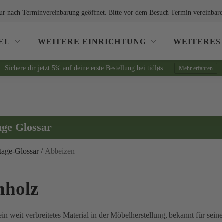
ur nach Terminvereinbarung geöffnet. Bitte vor dem Besuch Termin vereinbare
EL
WEITERE EINRICHTUNG
WEITERES
Sichere dir jetzt 5% auf deine erste Bestellung bei tidløs.
Mehr erfahren
age Glossar
tage-Glossar
/
Abbeizen
nholz
ein weit verbreitetes Material in der Möbelherstellung, bekannt für sein