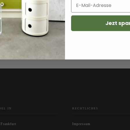
sgezeichnete Leinwand für sowohl traditionelle als auch zeitgenössische
che Qualitäten
Jezt spa
eine natürlich helle, cremige Farbe, die von fast weiß bis zu einem wa
nders ansprechend für moderne, luftige Raumgestaltungen sowie für Rä
BEL IN
RECHTLICHES
 Frankfurt
Impressum