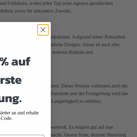
nd Feldahorn, wobei jeder Typ seine eigenen spezifischen
n Möbeln sowie für dekorative Zwecke.
he, Stühle, Schränke und Bettrahmen. Aufgrund seiner Robustheit
sowie für moderne, minimalistische Designs. Ahorn ist auch eine
nd seiner Fähigkeit, gut zu anderen Hölzern und
5% auf
rste
ie Bearbeitung zu erleichtern. Dieser Prozess verbessert auch die
ung.
läche zu erzielen. Nach dem Zuschnitt und der Formgebung wird das
nheit hervorzuheben und die Langlebigkeit zu erhöhen.
etter an und erhalte
-Code.
ng und Rissen besonders wertvoll. Es reagiert gut auf eine
nterschiedliche Möbelstile macht. Ahorns feine, dezente Maserung