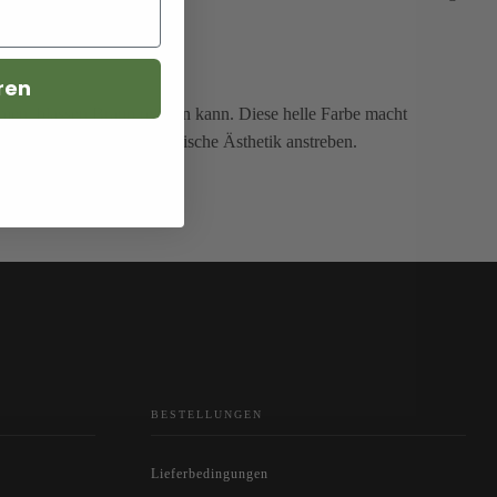
 Designs.
ren
rmen, blassen Braun reichen kann. Diese helle Farbe macht
ume, die eine minimalistische Ästhetik anstreben.
BESTELLUNGEN
Lieferbedingungen