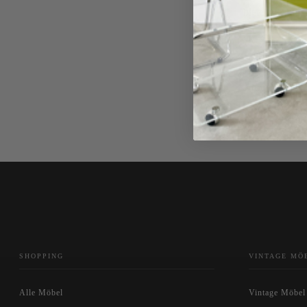
bietet eine au
Ästhetis
Ahornholz hat 
Ahornholz beso
SHOPPING
VINTAGE MÖ
Alle Möbel
Vintage Möbel