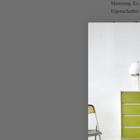
Maserung. Es g
Eigenschaften 
Anwend
Ahornholz wird
und Bearbeitba
beliebte Wahl 
Einrichtungsst
Herstell
Bei der Möbelh
gleichmäßige F
Holz fein gesc
Vorteile
Ahornholz ist 
Vielzahl von O