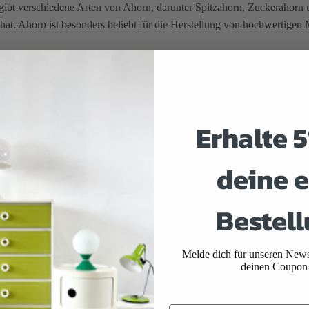
ibt verschiedene Arten von Ahorn, darunter Spitzahorn, Zuckerahorn u
hat. Ahorn ist besonders beliebt für die Herstellung von hochwertige
ung
 häufig für eine Vielzahl von Möbelstücken verwendet, darunter Tisc
rkeit eignet es sich hervorragend für fein detaillierte Schnitzarbeiten 
für Parkettböden und Holzvertäfelungen aufgrund seiner hellen Farbe u
Erhalte 
ilen zu passen.
ungsprozess
deine e
erstellung wird Ahornholz oft gedämpft, um die Härte zu erhöhen und d
Bestell
arbe des Holzes und macht es einfacher, eine glatte, attraktive Oberf
hliffen, gebeizt und lackiert oder versiegelt, um seine natürliche Schö
 der Nutzung
Melde dich für unseren Newsl
deinen Coupon
aufgrund seiner Festigkeit und Widerstandsfähigkeit gegenüber Abnutzu
berflächenbehandlungen, was es zu einer vielseitigen Wahl für viele u