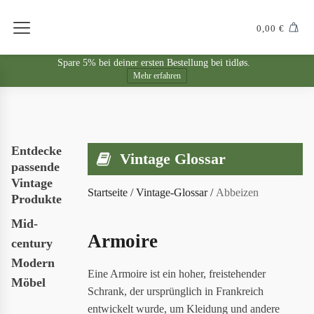
0,00
€
Spare 5% bei deiner ersten Bestellung bei tidløs.
Mehr erfahren
Entdecke
Vintage Glossar
passende
Vintage
Startseite
/
Vintage-Glossar
/
Abbeizen
Produkte
Mid-
Armoire
century
Modern
Eine Armoire ist ein hoher, freistehender
Möbel
Schrank, der ursprünglich in Frankreich
entwickelt wurde, um Kleidung und andere