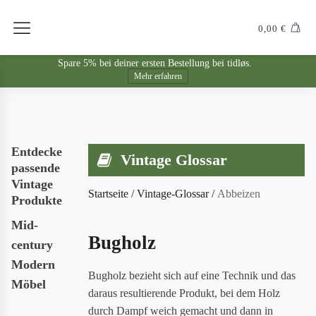
0,00
€
Spare 5% bei deiner ersten Bestellung bei tidløs.
Mehr erfahren
Entdecke
Vintage Glossar
passende
Vintage
Startseite
/
Vintage-Glossar
/
Abbeizen
Produkte
Mid-
Bugholz
century
Modern
Bugholz bezieht sich auf eine Technik und das
Möbel
daraus resultierende Produkt, bei dem Holz
durch Dampf weich gemacht und dann in