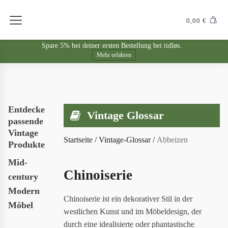
0,00
€
Spare 5% bei deiner ersten Bestellung bei tidløs.
Mehr erfahren
Entdecke
Vintage Glossar
passende
Vintage
Startseite
/
Vintage-Glossar
/
Abbeizen
Produkte
Mid-
Chinoiserie
century
Modern
Chinoiserie ist ein dekorativer Stil in der
Möbel
westlichen Kunst und im Möbeldesign, der
durch eine idealisierte oder phantastische