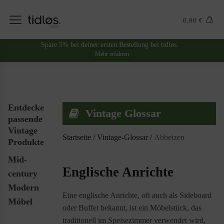
0,00
€
Spare 5% bei deiner ersten Bestellung bei tidløs.
Mehr erfahren
Entdecke
Vintage Glossar
passende
Vintage
Startseite
/
Vintage-Glossar
/
Abbeizen
Produkte
Mid-
Englische Anrichte
century
Modern
Eine englische Anrichte, oft auch als Sideboard
Möbel
oder Buffet bekannt, ist ein Möbelstück, das
traditionell im Speisezimmer verwendet wird,