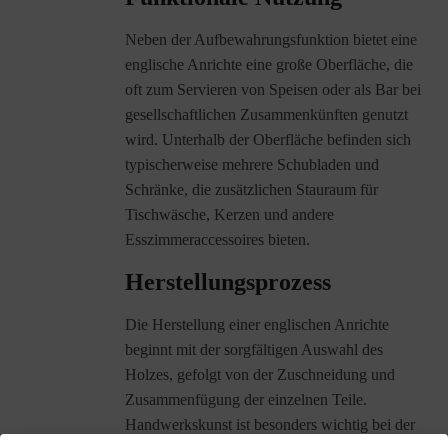
Neben der Aufbewahrungsfunktion bietet eine
englische Anrichte eine große Oberfläche, die
oft zum Servieren von Speisen oder als Bar bei
gesellschaftlichen Zusammenkünften genutzt
wird. Unterhalb der Oberfläche befinden sich
typischerweise mehrere Schubladen und
Schränke, die zusätzlichen Stauraum für
Tischwäsche, Kerzen und andere
Esszimmeraccessoires bieten.
Herstellungsprozess
Die Herstellung einer englischen Anrichte
beginnt mit der sorgfältigen Auswahl des
Holzes, gefolgt von der Zuschneidung und
Zusammenfügung der einzelnen Teile.
Handwerkskunst ist besonders wichtig bei der