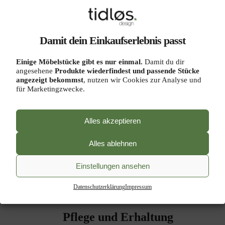
Herstellung der Schubladen, Türen und bei der
Anwendung von Dekorationstechniken wie
Intarsien oder Holzschnitzerei. Die
Damit dein Einkaufserlebnis passt
abschließende Oberflächenbehandlung schützt
das Holz und hebt seine natürliche Schönheit
Einige Möbelstücke gibt es nur einmal.
Damit du dir
hervor.
angesehene
Produkte wiederfindest und passende Stücke
angezeigt bekommst
, nutzen wir Cookies zur Analyse und
Ästhetischer und praktischer
für Marketingzwecke.
Nutzen
Englische Anrichten sind nicht nur praktisch,
Alles akzeptieren
sondern auch ästhetisch ansprechend. Sie
Alles ablehnen
können ein Speisezimmer vervollständigen und
ihm eine klassische Eleganz verleihen. Ihre
Einstellungen ansehen
Funktionalität in Kombination mit der
ansprechenden Optik macht sie zu einem
Datenschutzerklärung
Impressum
geschätzten Möbelstück in vielen Haushalten.
Pflege und Erhaltung