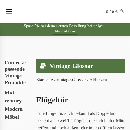
0,00
€
Spare 5% bei deiner ersten Bestellung bei tidløs.
Mehr erfahren
Entdecke
Vintage Glossar
passende
Vintage
Startseite
/
Vintage-Glossar
/
Abbeizen
Produkte
Mid-
Flügeltür
century
Modern
Eine Flügeltür, auch bekannt als Doppeltür,
Möbel
besteht aus zwei Türflügeln, die sich in der Mitte
treffen und nach außen oder innen öffnen lassen.