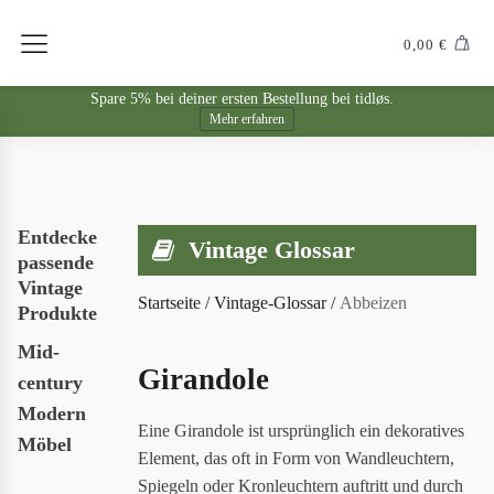
0,00
€
Spare 5% bei deiner ersten Bestellung bei tidløs.
Mehr erfahren
Entdecke
Vintage Glossar
passende
Vintage
Startseite
/
Vintage-Glossar
/
Abbeizen
Produkte
Mid-
Girandole
century
Modern
Eine Girandole ist ursprünglich ein dekoratives
Möbel
Element, das oft in Form von Wandleuchtern,
Spiegeln oder Kronleuchtern auftritt und durch