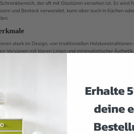
Schrankbereich, der oft mit Glastüren versehen ist. Es wir
läsern und Besteck verwendet, kann aber auch in Küchen o
den.
erkmale
ieren stark im Design, von traditionellen Holzkonstruktionen
n Versionen mit klaren Linien und minimalistischer Ästhetik
bar zu machen, was gleichzeitig eine dekorative Anzeige ermö
ale Nutzung
he Nutzen eines Hutchs liegt in seiner Fähigkeit, eine Vielz
Erhalte 
en. In der Küche oder im Esszimmer dient es zur Aufbewahr
er Bücher, Akten oder Ausstellungsstücke aufnehmen kann. D
deine e
gegenständen genutzt.
ungsprozess
Bestell
ung eines Hutchs beginnt mit der Planung und dem Zuschnitt