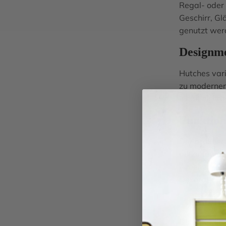
Regal- oder 
Geschirr, G
genutzt wer
Designm
Hutches vari
zu modernere
Inhalt sicht
Funktion
Der praktisc
aufzubewahr
Arbeitszimm
Dekorations
Herstell
Die Herstell