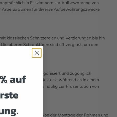
d hauptsächlich in Esszimmern zur Aufbewahrung von
der Arbeitsräumen für diverse Aufbewahrungszwecke
 mit klassischen Schnitzereien und Verzierungen bis hin
. Die oberen Schranktüren sind oft verglast, um den
glicht.
ahl von Gegenständen organisiert und zugänglich
5% auf
ung von Geschirr und Besteck, während es in einem
er obere Bereich wird häufig zur Präsentation von
rste
ung.
 der Holzteile, gefolgt von der Montage der Rahmen und