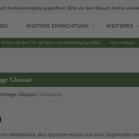
ach Terminvereinbarung geöffnet. Bitte vor dem Besuch Termin verein
BEL
WEITERE EINRICHTUNG
WEITERES
Sichere dir jetzt 5% auf deine erste Bestellung bei tidløs.
Mehr erfahren
age Glossar
Vintage-Glossar
/
Abbeizen
h
t ein Möbelstück, das typischerweise aus zwei Segmenten be