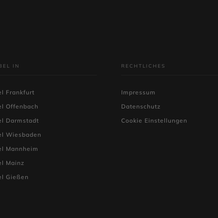
BEL IN
RECHTLICHES
l Frankfurt
Impressum
el Offenbach
Datenschutz
el Darmstadt
Cookie Einstellungen
el Wiesbaden
el Mannheim
l Mainz
el Gießen