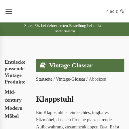
0,00
€
Spare 5% bei deiner ersten Bestellung bei tidløs.
Mehr erfahren
Entdecke
Vintage Glossar
passende
Vintage
Startseite
/
Vintage-Glossar
/
Abbeizen
Produkte
Mid-
Klappstuhl
century
Modern
Ein Klappstuhl ist ein leichtes, tragbares
Möbel
Sitzmöbel, das sich für eine platzsparende
Aufbewahrung zusammenklappen lässt. Er ist