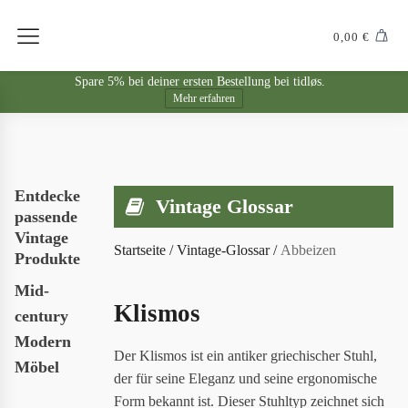
0,00
€
Spare 5% bei deiner ersten Bestellung bei tidløs.
Mehr erfahren
Entdecke
Vintage Glossar
passende
Vintage
Startseite
/
Vintage-Glossar
/
Abbeizen
Produkte
Mid-
Klismos
century
Modern
Der Klismos ist ein antiker griechischer Stuhl,
Möbel
der für seine Eleganz und seine ergonomische
Form bekannt ist. Dieser Stuhltyp zeichnet sich