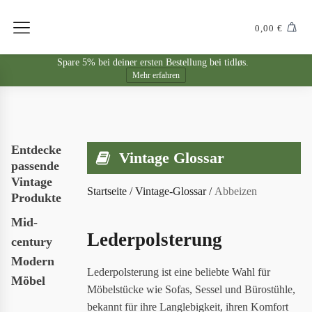
0,00
€
Spare 5% bei deiner ersten Bestellung bei tidløs.
Mehr erfahren
Entdecke
Vintage Glossar
passende
Vintage
Startseite
/
Vintage-Glossar
/
Abbeizen
Produkte
Mid-
Lederpolsterung
century
Modern
Lederpolsterung ist eine beliebte Wahl für
Möbel
Möbelstücke wie Sofas, Sessel und Bürostühle,
bekannt für ihre Langlebigkeit, ihren Komfort