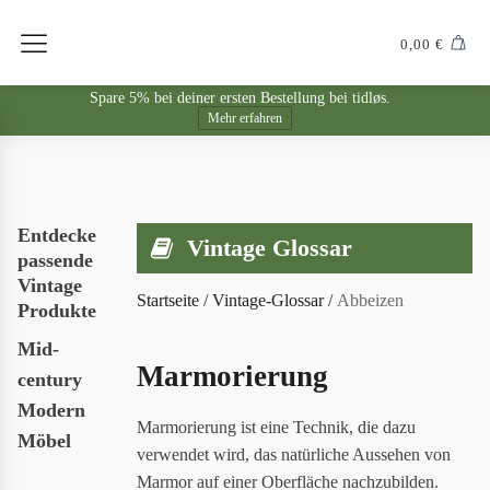
0,00
€
Spare 5% bei deiner ersten Bestellung bei tidløs.
Mehr erfahren
Entdecke
Vintage Glossar
passende
Vintage
Startseite
/
Vintage-Glossar
/
Abbeizen
Produkte
Mid-
Marmorierung
century
Modern
Marmorierung ist eine Technik, die dazu
Möbel
verwendet wird, das natürliche Aussehen von
Marmor auf einer Oberfläche nachzubilden.