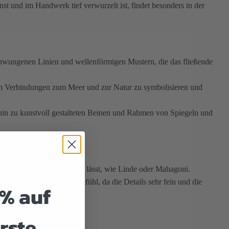
st und im Handwerk tief verwurzelt ist, findet besonders in der
schwungenen Linien und wellenförmigen Mustern, die das fließende
m Verbindungen zum Meer und zur Natur zu symbolisieren und
in zu kunstvoll gestalteten Beinen und Rahmen von Spiegeln und
as sich leichter schnitzen lässt, wie Linde oder Mahagoni.
n und viel Fingerspitzengefühl, da die Details sehr fein und die
5% auf
rste