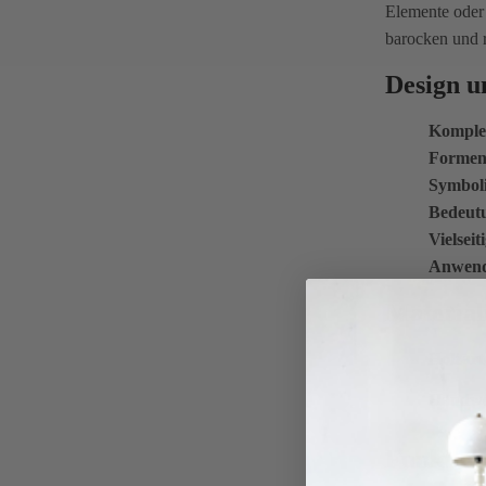
Elemente oder 
barocken und 
Design u
Komple
Formen
Symbol
Bedeut
Vielseit
Anwen
Material
Holzart
Handwe
Funktion