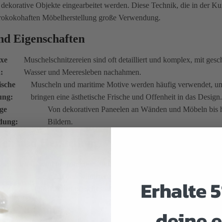
dekorative Objekte eingearbeitet werden. Diese Technik, die in der Kun
rokokohaften Möbelherstellung große Verwendung.
nd Eigenschaften
xe
Muschelschnitzereien sind oft detailliert und komplex, mit ge
:
Wasser und Meeresleben nachahmen.
ische
Muscheln und maritime Motive werden häufig verwendet, u
ung:
bringen eine ästhetische Frische und Offenheit in das Design.
ige
Von dekorativen Paneelen an Wänden und Möbeln bis h
dung:
Bildern.
ien und Herstellung
en:
Meistens wird für Muschelschnitzereien weicheres Holz verwendet, d
Diese Art der Schnitzerei erfordert fortgeschrittene Technike
Erhalte 
rkskunst:
Oberflächen oft sehr glatt sein müssen.
ale Nutzung
deine e