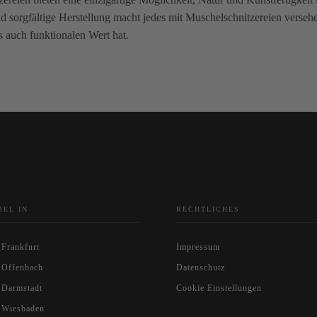
 sorgfältige Herstellung macht jedes mit Muschelschnitzereien verse
ls auch funktionalen Wert hat.
BEL IN
RECHTLICHES
 Frankfurt
Impressum
 Offenbach
Datenschutz
 Darmstadt
Cookie Einstellungen
 Wiesbaden