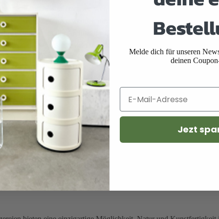
ive
Muschelschnitzereien werden oft bei der Herstellung von h
Bestell
tücke:
Bettköpfen verwendet, um diesen eine elegante und luxuriöse 
ktonische
In der Architektur finden sich Muschelschnitzereien of
e:
die als Blickfang dienen.
Melde dich für unseren Newsl
deinen Coupon
nd Erhaltung
äßige
Aufgrund der tiefen und komplizierten Schnitzereien können Sta
ng:
Reinigung mit weichen Bürsten oder Tüchern ist notwendig, um di
vor Beschädigungen:
Da die Schnitzereien oft empfindlich sind, sollt
Jezt spa
ion in moderne Räume
schnitzereien traditionell sind, können sie auch in modernen Interi
zu verleihen. Sie harmonieren besonders gut mit Themen, die auf Natu
mmern.
ereien bieten eine einzigartige Möglichkeit, Natur und Kunstfertigke