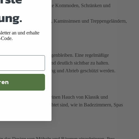
ochwertigen Möbelstücken wie Kommoden, Schränken und
ung.
Ausstrahlung zu verleihen.
t in geschnitzten Türstürzen, Kaminsimsen und Treppengeländern,
etter an und erhalte
-Code.
ub und Schmutz leicht hängenbleiben. Eine regelmäßige
e Schnitzereien sauber und deutlich sichtbar zu halten.
en sie vor direkter Einwirkung und Abrieb geschützt werden.
ren
eurs verwendet werden, um einen Hauch von Klassik und
r und Entspannung ausgerichtet sind, wie in Badezimmern, Spas
it in das Design von Möbeln und Räumen einzubringen. Ihre