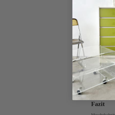
Dekorat
Möbels
Archite
Akzent
Pflege u
Regelm
Reinigu
Schutz 
Integrat
Obwohl Muschel
Natürlichkeit 
oder Schlafzi
Fazit
Muschelschnitz