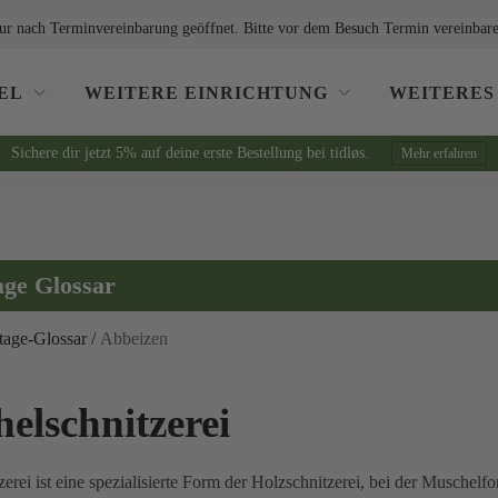
ur nach Terminvereinbarung geöffnet. Bitte vor dem Besuch Termin vereinbare
EL
WEITERE EINRICHTUNG
WEITERES
Sichere dir jetzt 5% auf deine erste Bestellung bei tidløs.
Mehr erfahren
age Glossar
tage-Glossar
/
Abbeizen
elschnitzerei
erei ist eine spezialisierte Form der Holzschnitzerei, bei der Muschel