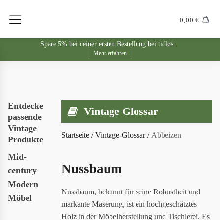
0,00
€
Spare 5% bei deiner ersten Bestellung bei tidløs.
Mehr erfahren
Entdecke
Vintage Glossar
passende
Vintage
Startseite
/
Vintage-Glossar
/
Abbeizen
Produkte
Mid-
Nussbaum
century
Modern
Nussbaum, bekannt für seine Robustheit und
Möbel
markante Maserung, ist ein hochgeschätztes
Holz in der Möbelherstellung und Tischlerei. Es