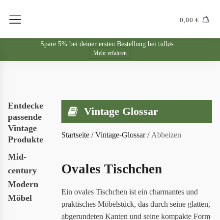
0,00
€
Spare 5% bei deiner ersten Bestellung bei tidløs.
Mehr erfahren
Entdecke
Vintage Glossar
passende
Vintage
Startseite
/
Vintage-Glossar
/
Abbeizen
Produkte
Mid-
Ovales Tischchen
century
Modern
Ein ovales Tischchen ist ein charmantes und
Möbel
praktisches Möbelstück, das durch seine glatten,
abgerundeten Kanten und seine kompakte Form