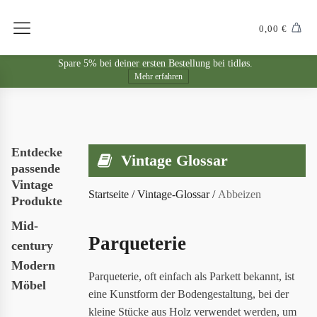
0,00
€
Spare 5% bei deiner ersten Bestellung bei tidløs.
Mehr erfahren
Entdecke
Vintage Glossar
passende
Vintage
Startseite
/
Vintage-Glossar
/
Abbeizen
Produkte
Mid-
Parqueterie
century
Modern
Parqueterie, oft einfach als Parkett bekannt, ist
Möbel
eine Kunstform der Bodengestaltung, bei der
kleine Stücke aus Holz verwendet werden, um