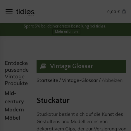
0,00
€
Spare 5% bei deiner ersten Bestellung bei tidløs.
Mehr erfahren
Entdecke
Vintage Glossar
passende
Vintage
Startseite
/
Vintage-Glossar
/
Abbeizen
Produkte
Mid-
Stuckatur
century
Modern
Stuckatur bezieht sich auf die Kunst des
Möbel
Gestaltens und Modellierens von
dekorativem Gips, der zur Verzierung von