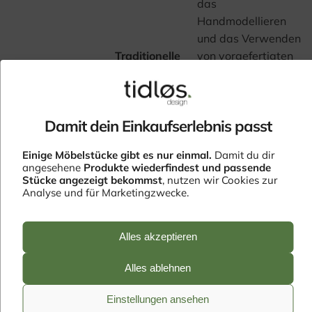
das
Handmodellieren
und das Verwenden
Traditionelle
von vorgefertigten
Stucktechniken
Formen, um
konsistente und
wiederholbare
Damit dein Einkaufserlebnis passt
Muster zu
erzeugen.
Einige Möbelstücke gibt es nur einmal.
Damit du dir
: Neben traditionellem
angesehene
Produkte wiederfindest und passende
Gips können Materialien
Stücke angezeigt bekommst
, nutzen wir Cookies zur
Analyse und für Marketingzwecke.
wie Acrylharze und ander
polymere Zusätze
Moderne
verwendet werden, um di
Alles akzeptieren
Materialien
Eigenschaften von Stuck z
verbessern, wie z.B. seine
Alles ablehnen
Feuchtigkeitsbeständigkei
und Haltbarkeit.
Einstellungen ansehen