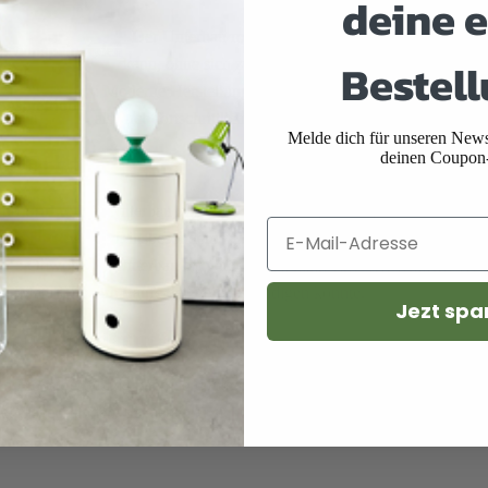
deine e
: Der Unterbau muss sorgfältig geplant und gebaut we
ktionsprinzipien
Bestell
kann, ohne sich zu verformen oder zu brechen.
: Moderne Herstellungstechniken für Unterbauten in der
ungsmethoden
als auch fortschrittliche Metallbearbeitung und Schweißt
Melde dich für unseren Newsl
deinen Coupon
nd Erhaltung
ion und
: Der Unterbau von Möbeln sollte regelmäßig auf lose Verbi
g
werden, insbesondere bei intensiv genutzten Gegenständen.
: Obwohl der Unterbau oft verdeckt ist, kann eine gelegentliche Rei
ung
Materialien im Laufe der Zeit beschädigen könnte.
Jezt spa
ion in moderne Räume
n Möbelgestaltung kann der Unterbau so konstruiert werden, dass er zus
ei Gegenständen, bei denen er sichtbar ist. Bei minimalistischen Desi