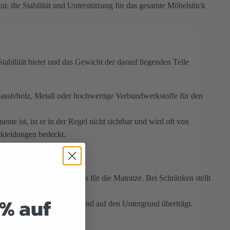
tur, die Stabilität und Unterstützung für das gesamte Möbelstück
Stabilität bietet und das Gewicht der darauf liegenden Teile
Massivholz, Metall oder hochwertige Verbundwerkstoffe für den
e ist, ist er in der Regel nicht sichtbar und wird oft von
rkleidungen bedeckt.
i Betten dient er als Basis für die Matratze. Bei Schränken stellt
ind.
5% auf
r oberen Strukturen trägt und auf den Untergrund überträgt.