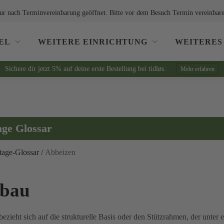
ur nach Terminvereinbarung geöffnet. Bitte vor dem Besuch Termin vereinbare
EL
WEITERE EINRICHTUNG
WEITERES
Sichere dir jetzt 5% auf deine erste Bestellung bei tidløs.
Mehr erfahren
age Glossar
tage-Glossar
/
Abbeizen
rbau
ezieht sich auf die strukturelle Basis oder den Stützrahmen, der unte