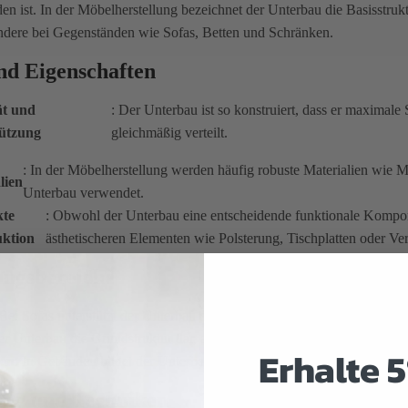
den ist. In der Möbelherstellung bezeichnet der Unterbau die Basisstruk
ondere bei Gegenständen wie Sofas, Betten und Schränken.
nd Eigenschaften
ät und
: Der Unterbau ist so konstruiert, dass er maximale 
ützung
gleichmäßig verteilt.
: In der Möbelherstellung werden häufig robuste Materialien wie 
lien
Unterbau verwendet.
kte
: Obwohl der Unterbau eine entscheidende funktionale Komponent
uktion
ästhetischeren Elementen wie Polsterung, Tischplatten oder Ve
ngsbereiche
 Bei Sofas unterstützt der Unterbau die Sitzflächen und Rückenlehnen. Be
er Unterbau die Grundstruktur dar, an der Türen und Regale befestigt s
Erhalte 
en
: In Gebäuden bildet der Unterbau das Fundament, das die Lasten de
ung und Techniken