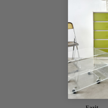
Konstru
Fertig
Pflege u
Inspekt
Wartun
Reinig
Integrat
In der moderne
insbesondere b
werden.
Fazit