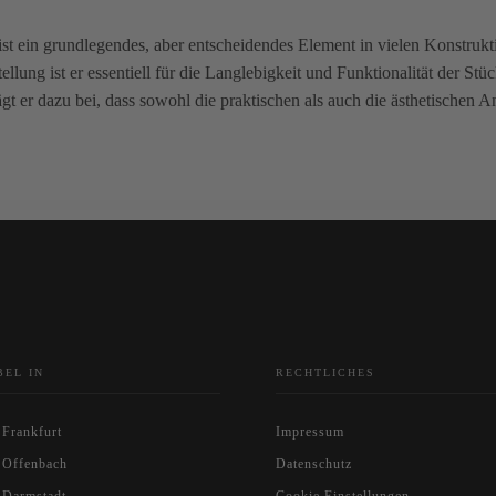
st ein grundlegendes, aber entscheidendes Element in vielen Konstrukti
ellung ist er essentiell für die Langlebigkeit und Funktionalität der S
rägt er dazu bei, dass sowohl die praktischen als auch die ästhetischen 
BEL IN
RECHTLICHES
 Frankfurt
Impressum
 Offenbach
Datenschutz