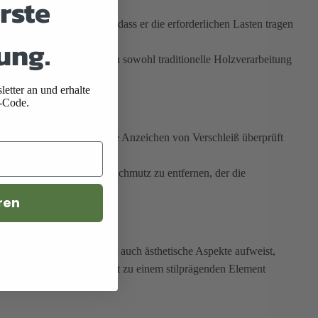
rste
rden, um sicherzustellen, dass er die erforderlichen Lasten tragen
ung.
 Möbelproduktion umfassen sowohl traditionelle Holzverarbeitung
echniken.
etter an und erhalte
-Code.
ndungen, Risse oder andere Anzeichen von Verschleiß überprüft
nigung helfen, Staub und Schmutz zu entfernen, der die
ren
ätzlich zur Funktionalität auch ästhetische Aspekte aufweist,
gns kann der Unterbau selbst zu einem stilprägenden Element