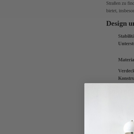
Straßen zu fin
bietet, insbes
Design u
Stabilit
Unterst
Materia
Verdec
Konstr
Anwendu
:
Möbel
d
Bauwes
Herstell