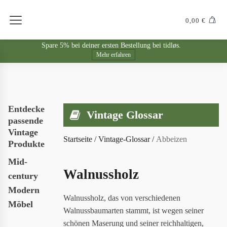
0,00
€
Spare 5% bei deiner ersten Bestellung bei tidløs.
Mehr erfahren
Entdecke
Vintage Glossar
passende
Vintage
Startseite
/
Vintage-Glossar
/
Abbeizen
Produkte
Mid-
Walnussholz
century
Modern
Walnussholz, das von verschiedenen
Möbel
Walnussbaumarten stammt, ist wegen seiner
schönen Maserung und seiner reichhaltigen,