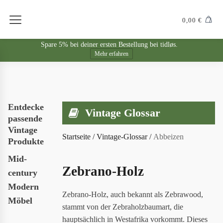
0,00
€
Spare 5% bei deiner ersten Bestellung bei tidløs.
Mehr erfahren
Entdecke
Vintage Glossar
passende
Vintage
Startseite
/
Vintage-Glossar
/
Abbeizen
Produkte
Mid-
Zebrano-Holz
century
Modern
Zebrano-Holz, auch bekannt als Zebrawood,
Möbel
stammt von der Zebraholzbaumart, die
hauptsächlich in Westafrika vorkommt. Dieses