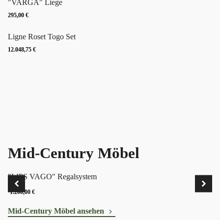
"VARGA" Liege
295,00
€
Ligne Roset Togo Set
12.048,75
€
Mid-Century Möbel
"LIPS VAGO" Regalsystem
1.200,00
€
Mid-Century Möbel ansehen